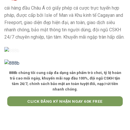
cái hàng đầu Châu Á có giấy phép cá cược trực tuyến hợp
pháp, được cấp bởi Isle of Man và Khu kinh tế Cagayan and
Freeport, giao diện đẹp hiện đại, an toàn, giao dịch siêu
nhanh chóng, bảo mật thông tin người dùng, đội ngũ CSKH
24/7 chuyên nghiệp, tận tâm. Khuyến mãi ngập tràn hấp dẫn.
888b
chúng tôi cung cấp đa dạng sản phẩm trò chơi, tỷ lệ hoàn
trả cao mỗi ngày, khuyến mãi nạp đầu 100%, đội ngũ CSKH tận
tâm 24/7, chính sách bảo mật an toàn tuyệt đối, nạp/rút tiền
nhanh chóng.
CLICK ĐĂNG KÝ NHẬN NGAY 60K FREE