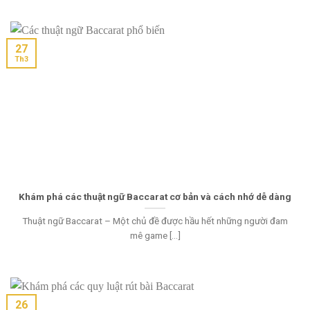
27
Th3
Khám phá các thuật ngữ Baccarat cơ bản và cách nhớ dễ dàng
Thuật ngữ Baccarat – Một chủ đề được hầu hết những người đam
mê game [...]
26