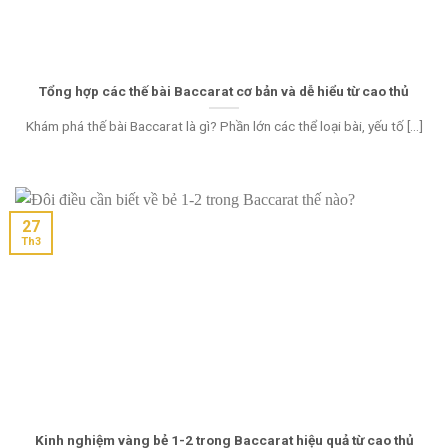
Tổng hợp các thế bài Baccarat cơ bản và dễ hiểu từ cao thủ
Khám phá thế bài Baccarat là gì? Phần lớn các thể loại bài, yếu tố [...]
27
Th3
Kinh nghiệm vàng bẻ 1-2 trong Baccarat hiệu quả từ cao thủ