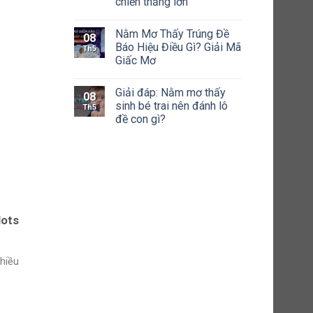
chiến thắng lớn
Nằm Mơ Thấy Trúng Đề
08
Báo Hiệu Điều Gì? Giải Mã
Th5
Giấc Mơ
Giải đáp: Nằm mơ thấy
08
sinh bé trai nên đánh lô
Th5
đề con gì?
lots
hiều