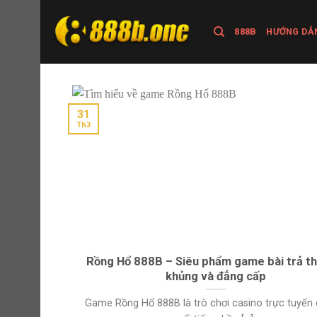
Skip
to
888B
HƯỚNG DẪ
content
31
Th3
Rồng Hổ 888B – Siêu phẩm game bài trả t
khủng và đẳng cấp
Game Rồng Hổ 888B là trò chơi casino trực tuyến 