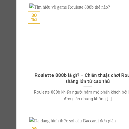
30
Th3
Roulette 888b là gì? – Chiến thuật chơi Ro
thắng lớn từ cao thủ
Roulette 888b khiến người hâm mộ phấn khích bởi l
đơn giản nhưng không [...]