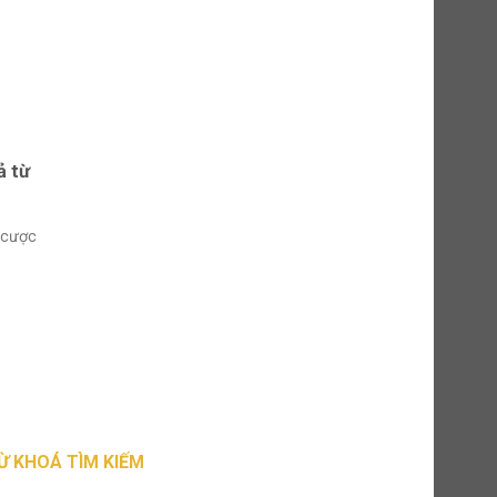
ả từ
t cược
Ừ KHOÁ TÌM KIẾM