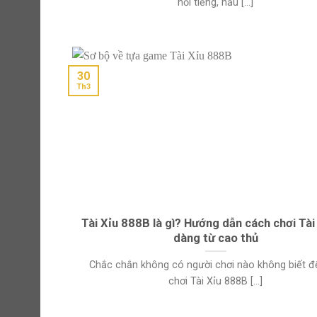
nổi tiếng, hầu [...]
30
Th3
Tài Xỉu 888B là gì? Hướng dẫn cách chơi Tài
dàng từ cao thủ
Chắc chắn không có người chơi nào không biết đ
chơi Tài Xỉu 888B [...]