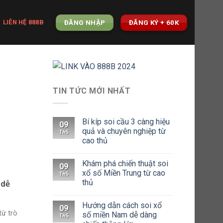
LIÊN HỆ 888B
ĐĂNG NHẬP
ĐĂNG KÝ + 60K
TIN TỨC MỚI NHẤT
Bí kíp soi cầu 3 càng hiệu
09
quả và chuyên nghiệp từ
Th5
cao thủ
Khám phá chiến thuật soi
09
xổ số Miền Trung từ cao
Th5
thủ
 dễ
Hướng dẫn cách soi xổ
09
từ trò
số miền Nam dễ dàng
Th5