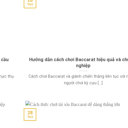
28
Th3
 cầu
Hướng dẫn cách chơi Baccarat hiệu quả và c
nghiệp
thực thụ
Cách chơi Baccarat và giành chiến thắng liên tục với
người chơi kỳ cựu [...]
28
Th3