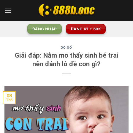
Skip
to
content
ĐĂNG NHẬP
ĐĂNG KÝ + 60K
XỔ SỐ
Giải đáp: Nằm mơ thấy sinh bé trai
nên đánh lô đề con gì?
08
Th5