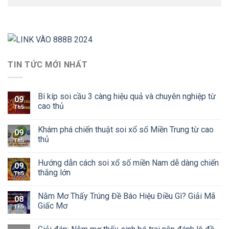
TIN TỨC MỚI NHẤT
Bí kíp soi cầu 3 càng hiệu quả và chuyên nghiệp từ
09
cao thủ
Th5
Khám phá chiến thuật soi xổ số Miền Trung từ cao
09
thủ
Th5
Hướng dẫn cách soi xổ số miền Nam dễ dàng chiến
09
thắng lớn
Th5
Nằm Mơ Thấy Trúng Đề Báo Hiệu Điều Gì? Giải Mã
08
Giấc Mơ
Th5