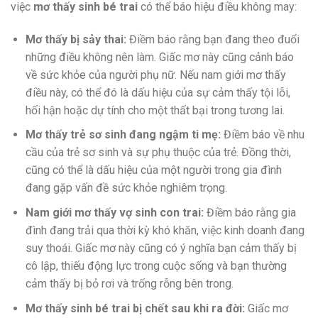
việc
mơ thấy sinh bé trai
có thể báo hiệu điều không may:
Mơ thấy bị sảy thai:
Điềm báo rằng bạn đang theo đuổi
những điều không nên làm. Giấc mơ này cũng cảnh báo
về sức khỏe của người phụ nữ. Nếu nam giới mơ thấy
điều này, có thể đó là dấu hiệu của sự cảm thấy tội lỗi,
hối hận hoặc dự tính cho một thất bại trong tương lai.
Mơ thấy trẻ sơ sinh đang ngậm ti mẹ:
Điềm báo về nhu
cầu của trẻ sơ sinh và sự phụ thuộc của trẻ. Đồng thời,
cũng có thể là dấu hiệu của một người trong gia đình
đang gặp vấn đề sức khỏe nghiêm trọng.
Nam giới mơ thấy vợ sinh con trai:
Điềm báo rằng gia
đình đang trải qua thời kỳ khó khăn, việc kinh doanh đang
suy thoái. Giấc mơ này cũng có ý nghĩa bạn cảm thấy bị
cô lập, thiếu động lực trong cuộc sống và bạn thường
cảm thấy bị bỏ rơi và trống rỗng bên trong.
Mơ thấy sinh bé trai bị chết sau khi ra đời:
Giấc mơ