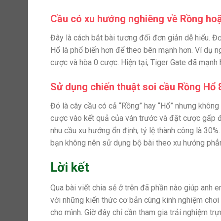
Cầu có xu hướng nghiêng về Rồng ho
Đây là cách bắt bài tương đối đơn giản dễ hiểu. Đ
Hổ là phổ biến hơn để theo bên mạnh hơn. Ví dụ n
cược và hòa 0 cược. Hiện tại, Tiger Gate đã mạnh 
Sử dụng chiến thuật soi cầu
Rồng Hổ
Đó là cây cầu có cả “Rồng” hay “Hổ” nhưng không t
cược vào kết quả của ván trước và đặt cược gấp đ
nhu cầu xu hướng ổn định, tỷ lệ thành công là 30%
bạn không nên sử dụng bộ bài theo xu hướng phẳ
Lời kết
Qua bài viết chia sẻ ở trên đã phần nào giúp anh
với những kiến thức cơ bản cùng kinh nghiệm chơi 
cho mình. Giờ đây chỉ cần tham gia trải nghiệm trự