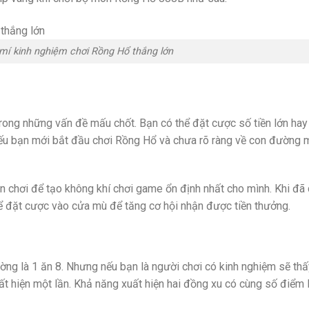
mí kinh nghiệm chơi Rồng Hổ thắng lớn
trong những vấn đề mấu chốt. Bạn có thể đặt cược số tiền lớn hay
Nếu bạn mới bắt đầu chơi Rồng Hổ và chưa rõ ràng về con đường 
lần chơi để tạo không khí chơi game ổn định nhất cho mình. Khi đã
hể đặt cược vào cửa mù để tăng cơ hội nhận được tiền thưởng.
ờng là 1 ăn 8. Nhưng nếu bạn là người chơi có kinh nghiệm sẽ thấ
uất hiện một lần. Khả năng xuất hiện hai đồng xu có cùng số điểm 