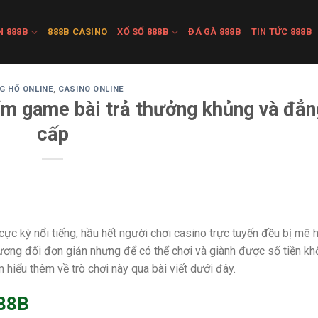
N 888B
888B CASINO
XỔ SỐ 888B
ĐÁ GÀ 888B
TIN TỨC 888B
G HỔ ONLINE
,
CASINO ONLINE
m game bài trả thưởng khủng và đẳn
cấp
 cực kỳ nổi tiếng, hầu hết người chơi casino trực tuyến đều bị mê 
 tương đối đơn giản nhưng để có thể chơi và giành được số tiền kh
m hiểu thêm về trò chơi này qua bài viết dưới đây.
888B