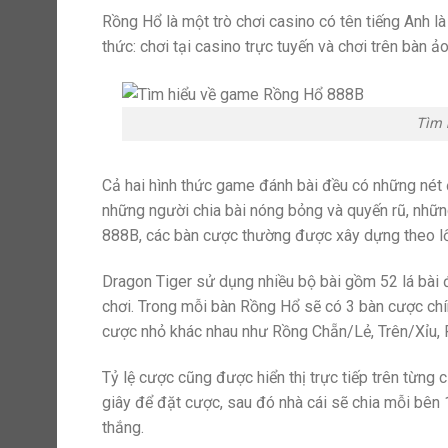
Rồng Hổ là một trò chơi casino có tên tiếng Anh l
thức: chơi tại casino trực tuyến và chơi trên bàn ả
Tìm 
Cả hai hình thức game đánh bài đều có những nét 
những người chia bài nóng bỏng và quyến rũ, nhữn
888B, các bàn cược thường được xây dựng theo lối
Dragon Tiger sử dụng nhiều bộ bài gồm 52 lá bài đ
chơi. Trong mỗi bàn Rồng Hổ sẽ có 3 bàn cược chí
cược nhỏ khác nhau như Rồng Chẵn/Lẻ, Trên/Xỉu,
Tỷ lệ cược cũng được hiển thị trực tiếp trên từng
giây để đặt cược, sau đó nhà cái sẽ chia mỗi bên 
thắng.