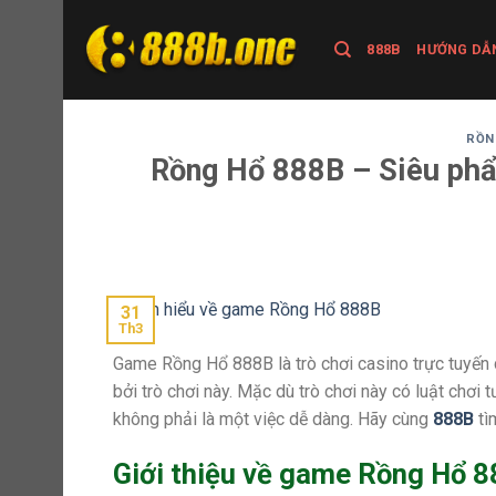
Skip
to
888B
HƯỚNG DẪ
content
RỒN
Rồng Hổ 888B – Siêu phẩ
31
Th3
Game Rồng Hổ
888B
là trò chơi casino trực tuyến
bởi trò chơi này. Mặc dù trò chơi này có luật chơi
không phải là một việc dễ dàng. Hãy cùng
888B
tì
Giới thiệu về game Rồng Hổ 