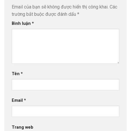
Email của bạn sẽ không được hiển thị công khai.
Các
trường bắt buộc được đánh dấu
*
Bình luận
*
Tên
*
Email
*
Trang web