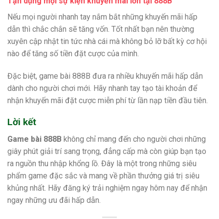
Tận dụng mọi sự kiện khuyến mãi lớn tại 888B
Nếu mọi người nhanh tay nắm bắt những khuyến mãi hấp
dẫn thì chắc chắn sẽ tăng vốn. Tốt nhất bạn nên thường
xuyên cập nhật tin tức nhà cái mà không bỏ lỡ bất kỳ cơ hội
nào để tăng số tiền đặt cược của mình.
Đặc biệt, game bài 888B đưa ra nhiều khuyến mãi hấp dẫn
dành cho người chơi mới. Hãy nhanh tay tạo tài khoản để
nhận khuyến mãi đặt cược miễn phí từ lần nạp tiền đầu tiên.
Lời kết
Game bài 888B
không chỉ mang đến cho người chơi những
giây phút giải trí sang trọng, đẳng cấp mà còn giúp bạn tạo
ra nguồn thu nhập khổng lồ. Đây là một trong những siêu
phẩm game đặc sắc và mang về phần thưởng giá trị siêu
khủng nhất. Hãy đăng ký trải nghiệm ngay hôm nay để nhận
ngay những ưu đãi hấp dẫn.