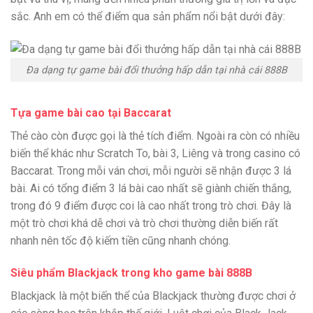
sắc. Anh em có thể điểm qua sản phẩm nổi bật dưới đây:
Đa dạng tự game bài đổi thưởng hấp dẫn tại nhà cái 888B
Tựa game bài cao tại Baccarat
Thẻ cào còn được gọi là thẻ tích điểm. Ngoài ra còn có nhiều
biến thể khác như Scratch To, bài 3, Liêng và trong casino có
Baccarat. Trong mỗi ván chơi, mỗi người sẽ nhận được 3 lá
bài. Ai có tổng điểm 3 lá bài cao nhất sẽ giành chiến thắng,
trong đó 9 điểm được coi là cao nhất trong trò chơi. Đây là
một trò chơi khá dễ chơi và trò chơi thường diễn biến rất
nhanh nên tốc độ kiếm tiền cũng nhanh chóng.
Siêu phẩm Blackjack trong kho game bài 888B
Blackjack là một biến thể của Blackjack thường được chơi ở