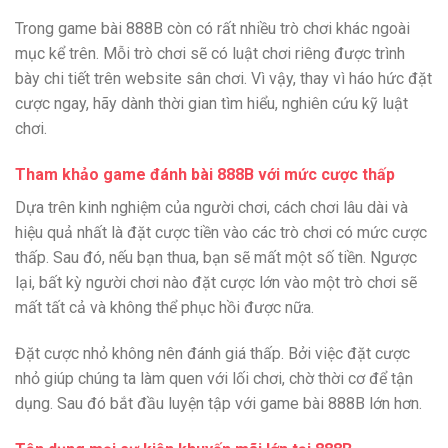
Trong game bài 888B còn có rất nhiều trò chơi khác ngoài
mục kể trên. Mỗi trò chơi sẽ có luật chơi riêng được trình
bày chi tiết trên website sân chơi. Vì vậy, thay vì háo hức đặt
cược ngay, hãy dành thời gian tìm hiểu, nghiên cứu kỹ luật
chơi.
Tham khảo game đánh bài 888B với mức cược thấp
Dựa trên kinh nghiệm của người chơi, cách chơi lâu dài và
hiệu quả nhất là đặt cược tiền vào các trò chơi có mức cược
thấp. Sau đó, nếu bạn thua, bạn sẽ mất một số tiền. Ngược
lại, bất kỳ người chơi nào đặt cược lớn vào một trò chơi sẽ
mất tất cả và không thể phục hồi được nữa.
Đặt cược nhỏ không nên đánh giá thấp. Bởi việc đặt cược
nhỏ giúp chúng ta làm quen với lối chơi, chờ thời cơ để tận
dụng. Sau đó bắt đầu luyện tập với game bài 888B lớn hơn.