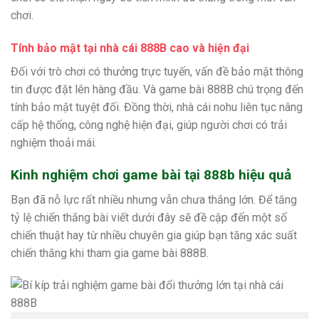
chơi.
Tính bảo mật tại nhà cái 888B cao và hiện đại
Đối với trò chơi có thưởng trực tuyến, vấn đề bảo mật thông
tin được đặt lên hàng đầu. Và game bài 888B chú trọng đến
tính bảo mật tuyệt đối. Đồng thời, nhà cái nohu liên tục nâng
cấp hệ thống, công nghệ hiện đại, giúp người chơi có trải
nghiệm thoải mái.
Kinh nghiệm chơi game bài tại 888b hiệu quả
Bạn đã nỗ lực rất nhiều nhưng vẫn chưa thắng lớn. Để tăng
tỷ lệ chiến thắng bài viết dưới đây sẽ đề cập đến một số
chiến thuật hay từ nhiều chuyên gia giúp bạn tăng xác suất
chiến thắng khi tham gia game bài 888B.