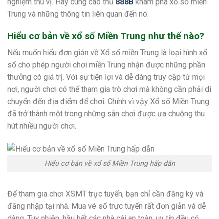
nghiệm thú vị. Hãy cùng cao thủ
888B
khám phá xổ số miền
Trung và những thông tin liên quan đến nó.
Hiểu cơ bản về xổ số Miền Trung như thế nào?
Nếu muốn hiểu đơn giản về Xổ số miền Trung là loại hình xổ
số cho phép người chơi miền Trung nhận được những phần
thưởng có giá trị. Với sự tiện lợi và dễ dàng truy cập từ mọi
nơi, người chơi có thể tham gia trò chơi mà không cần phải di
chuyển đến địa điểm để chơi. Chính vì vậy Xổ số Miền Trung
đã trở thành một trong những sân chơi được ưa chuộng thu
hút nhiều người chơi.
Hiểu cơ bản về xổ số Miền Trung hấp dẫn
Để tham gia chơi XSMT trực tuyến, bạn chỉ cần đăng ký và
đăng nhập tại nhà. Mua vé số trực tuyến rất đơn giản và dễ
dàng. Tuy nhiên, hầu hết các nhà cái an toàn, uy tín đều có