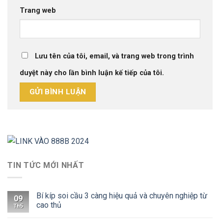
Trang web
Lưu tên của tôi, email, và trang web trong trình
duyệt này cho lần bình luận kế tiếp của tôi.
TIN TỨC MỚI NHẤT
Bí kíp soi cầu 3 càng hiệu quả và chuyên nghiệp từ
09
cao thủ
Th5