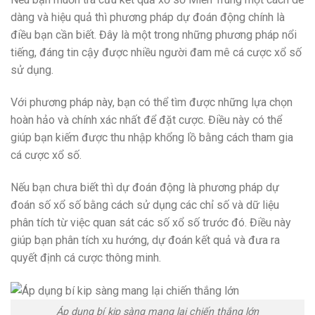
dàng và hiệu quả thì phương pháp dự đoán động chính là
điều bạn cần biết. Đây là một trong những phương pháp nổi
tiếng, đáng tin cậy được nhiều người đam mê cá cược xổ số
sử dụng.
Với phương pháp này, bạn có thể tìm được những lựa chọn
hoàn hảo và chính xác nhất để đặt cược. Điều này có thể
giúp bạn kiếm được thu nhập khổng lồ bằng cách tham gia
cá cược xổ số.
Nếu bạn chưa biết thì dự đoán động là phương pháp dự
đoán số xổ số bằng cách sử dụng các chỉ số và dữ liệu
phân tích từ việc quan sát các số xổ số trước đó. Điều này
giúp bạn phân tích xu hướng, dự đoán kết quả và đưa ra
quyết định cá cược thông minh.
Áp dụng bí kip sàng mang lại chiến thắng lớn