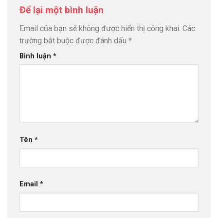
Để lại một bình luận
Email của bạn sẽ không được hiển thị công khai.
Các
trường bắt buộc được đánh dấu
*
Bình luận
*
Tên
*
Email
*