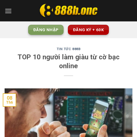
Skip
to
content
ĐĂNG NHẬP
ĐĂNG KÝ + 60K
TIN TỨC 888B
TOP 10 người làm giàu từ cờ bạc
online
08
Th6