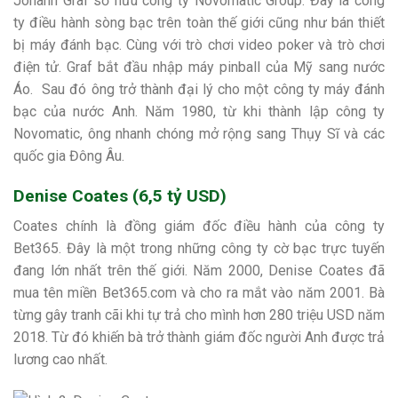
Johann Graf sở hữu công ty Novomatic Group. Đây là công
ty điều hành sòng bạc trên toàn thế giới cũng như bán thiết
bị máy đánh bạc. Cùng với trò chơi video poker và trò chơi
điện tử. Graf bắt đầu nhập máy pinball của Mỹ sang nước
Áo. Sau đó ông trở thành đại lý cho một công ty máy đánh
bạc của nước Anh. Năm 1980, từ khi thành lập công ty
Novomatic, ông nhanh chóng mở rộng sang Thụy Sĩ và các
quốc gia Đông Âu.
Denise Coates (6,5 tỷ USD)
Coates chính là đồng giám đốc điều hành của công ty
Bet365. Đây là một trong những công ty cờ bạc trực tuyến
đang lớn nhất trên thế giới. Năm 2000, Denise Coates đã
mua tên miền Bet365.com và cho ra mắt vào năm 2001. Bà
từng gây tranh cãi khi tự trả cho mình hơn 280 triệu USD năm
2018. Từ đó khiến bà trở thành giám đốc người Anh được trả
lương cao nhất.