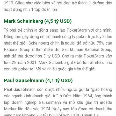
1919. Cũng như việc biến xã hội đen trở thành 1 đường dây
hoạt động như 1 tập đoàn lớn.
Mark Scheinberg (4,5 tỷ USD)
Tỷ phú trẻ chính là đồng sáng lập PokerStars với cha mình.
Đồng thời gây dựng nó trở thành công ty poker trực tuyến lớn
nhất thế giới. Scheinberg chính là người đã sở hữu 75% của
Rational Group ở thời điểm đó. Sau khi bán Rational Group,
anh đã thu được hơn 3 tỷ USD. Cho ra mắt PokerStars vào
tuổi 28 năm 2001. Mark Scheinberg đã bỏ túi rất nhiều nhờ
cơn sốt poker tại Mỹ và nhiều quốc gia trên thế giới.
Paul Gauselmann (4,1 tỷ USD)
Paul Gauselmann còn được nhiều người gọi là “giáo hoàng
của ngành kinh doanh giải trí” ở Đức. Năm 1964, ông thành
lập doanh nghiệp Gauselmann và mở khu giải trí arcade
Merkur lần đầu vào 1974. Ngày nay, tập đoàn có doanh thu
hàng năm khoảng 2,3 tỷ USD với hơn 10.000 nhân sự.