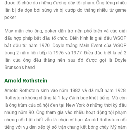
được tổ chức do những đường dây tội phạm. Ông từng nhiều
lần bị đe dọa bởi súng và bị cướp do thắng nhiều từ game
poker.
May mắn cho ông, poker dần trở nên phổ biến và các giải
đấu hợp pháp bắt đầu tổ chức. Điển hình là giải đấu WSOP
bắt đầu từ năm 1970. Doyle thắng Main Event của WSOP
trong 2 năm liên tiếp là 1976 và 1977. Điều đặc biệt là cả 2
lần của ông đều thắng nên sau đó được gọi là Doyle
Brunson’s hand.
Arnold Rothstein
Arnold Rothstein sinh vào năm 1882 và đã mất năm 1928.
Rothstein không những là 1 tay đánh bạc khét tiếng. Mà còn
là ông trùm của xã hội đen tại New York ở những thời kỳ đầu
những năm 90. Ông tham gia vào nhiều hoạt động tội phạm
nhưng nổi bật nhất vẫn là chơi cờ bạc. Arnold Rothstein nổi
tiếng với vụ dàn xếp tỷ số trận chung kết bóng chày Mỹ năm