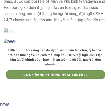
pháp, được cấp bởi Isle of Man và Khu kinh tế Cagayan and
Freeport, giao diện đẹp hiện đại, an toàn, giao dịch siêu
nhanh chóng, bảo mật thông tin người dùng, đội ngũ CSKH
24/7 chuyên nghiệp, tận tâm. Khuyến mãi ngập tràn hấp dẫn.
888b
chúng tôi cung cấp đa dạng sản phẩm trò chơi, tỷ lệ hoàn
trả cao mỗi ngày, khuyến mãi nạp đầu 100%, đội ngũ CSKH tận
tâm 24/7, chính sách bảo mật an toàn tuyệt đối, nạp/rút tiền
nhanh chóng.
CLICK ĐĂNG KÝ NHẬN NGAY 60K FREE
DT68