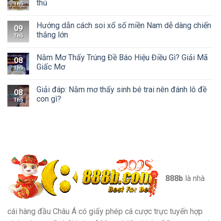
thủ
Th5
Hướng dẫn cách soi xổ số miền Nam dễ dàng chiến
09
thắng lớn
Th5
Nằm Mơ Thấy Trúng Đề Báo Hiệu Điều Gì? Giải Mã
08
Giấc Mơ
Th5
Giải đáp: Nằm mơ thấy sinh bé trai nên đánh lô đề
08
con gì?
Th5
888b
là nhà
cái hàng đầu Châu Á có giấy phép cá cược trực tuyến hợp