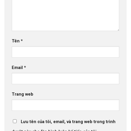
Tên
*
Email
*
Trang web
Lưu tên của tôi, email, và trang web trong trình