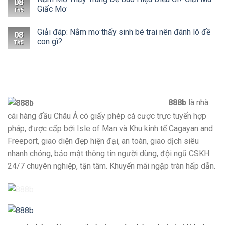
08
Giấc Mơ
Th5
Giải đáp: Nằm mơ thấy sinh bé trai nên đánh lô đề
08
con gì?
Th5
888b
là nhà
cái hàng đầu Châu Á có giấy phép cá cược trực tuyến hợp
pháp, được cấp bởi Isle of Man và Khu kinh tế Cagayan and
Freeport, giao diện đẹp hiện đại, an toàn, giao dịch siêu
nhanh chóng, bảo mật thông tin người dùng, đội ngũ CSKH
24/7 chuyên nghiệp, tận tâm. Khuyến mãi ngập tràn hấp dẫn.