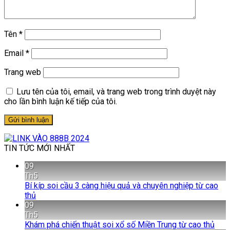
Tên
*
Email
*
Trang web
Lưu tên của tôi, email, và trang web trong trình duyệt này
cho lần bình luận kế tiếp của tôi.
TIN TỨC MỚI NHẤT
09
Th5
Bí kíp soi cầu 3 càng hiệu quả và chuyên nghiệp từ cao
thủ
09
Th5
Khám phá chiến thuật soi xổ số Miền Trung từ cao thủ