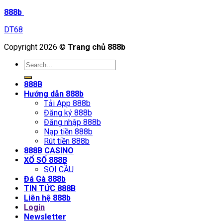
888b
DT68
Copyright 2026 ©
Trang chủ 888b
Search
for:
888B
Hướng dẫn 888b
Tải App 888b
Đăng ký 888b
Đăng nhập 888b
Nạp tiền 888b
Rút tiền 888b
888B CASINO
XỔ SỐ 888B
SOI CẦU
Đá Gà 888b
TIN TỨC 888B
Liên hệ 888b
Login
Newsletter