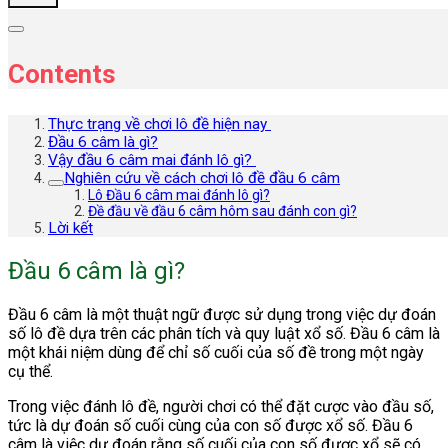
Contents
Thực trạng về chơi lô đề hiện nay
Đầu 6 câm là gì?
Vậy đầu 6 câm mai đánh lô gì?
Nghiên cứu về cách chơi lô đề đầu 6 câm
Lô Đầu 6 câm mai đánh lô gì?
Đề đầu về đầu 6 câm hôm sau đánh con gì?
Lời kết
Đầu 6 câm là gì?
Đầu 6 câm là một thuật ngữ được sử dụng trong việc dự đoán
số lô đề dựa trên các phân tích và quy luật xổ số. Đầu 6 câm là
một khái niệm dùng để chỉ số cuối của số đề trong một ngày
cụ thể.
Trong việc đánh lô đề, người chơi có thể đặt cược vào đầu số,
tức là dự đoán số cuối cùng của con số được xổ số. Đầu 6
câm là việc dự đoán rằng số cuối của con số được xổ sẽ có