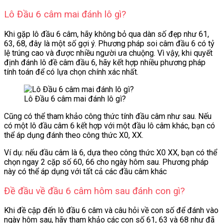
Lô Đầu 6 câm mai đánh lô gì?
Khi gặp lô đầu 6 câm, hãy không bỏ qua dàn số đẹp như 61,
63, 68, đây là một số gợi ý. Phương pháp soi câm đầu 6 có tỷ
lệ trúng cao và được nhiều người ưa chuộng. Vì vậy, khi quyết
định đánh lô đề câm đầu 6, hãy kết hợp nhiều phương pháp
tính toán để có lựa chọn chính xác nhất.
Lô Đầu 6 câm mai đánh lô gì?
Cũng có thể tham khảo công thức tính đầu câm như sau. Nếu
có một lô đầu câm 6 kết hợp với một đầu lô câm khác, bạn có
thể áp dụng đánh theo công thức X0, XX.
Ví dụ: nếu đầu câm là 6, dựa theo công thức X0 XX, bạn có thể
chọn ngay 2 cặp số 60, 66 cho ngày hôm sau. Phương pháp
này có thể áp dụng với tất cả các đầu câm khác
Đề đầu về đầu 6 câm hôm sau đánh con gì?
Khi đề cập đến lô đầu 6 câm và câu hỏi về con số để đánh vào
ngày hôm sau, hãy tham khảo các con số 61, 63 và 68 như đã