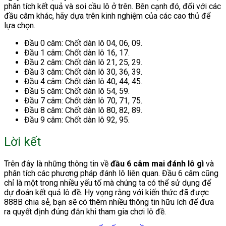
phân tích kết quả và soi cầu lô ở trên. Bên cạnh đó, đối với các
đầu câm khác, hãy dựa trên kinh nghiệm của các cao thủ để
lựa chọn.
Đầu 0 câm: Chốt dàn lô 04, 06, 09.
Đầu 1 câm: Chốt dàn lô 16, 17.
Đầu 2 câm: Chốt dàn lô 21, 25, 29.
Đầu 3 câm: Chốt dàn lô 30, 36, 39.
Đầu 4 câm: Chốt dàn lô 40, 44, 45.
Đầu 5 câm: Chốt dàn lô 54, 59.
Đầu 7 câm: Chốt dàn lô 70, 71, 75.
Đầu 8 câm: Chốt dàn lô 80, 82, 89.
Đầu 9 câm: Chốt dàn lô 92, 95.
Lời kết
Trên đây là những thông tin về
đầu 6 câm mai đánh lô gì
và
phân tích các phương pháp đánh lô liên quan. Đầu 6 câm cũng
chỉ là một trong nhiều yếu tố mà chúng ta có thể sử dụng để
dự đoán kết quả lô đề. Hy vọng rằng với kiến thức đã được
888B chia sẻ, bạn sẽ có thêm nhiều thông tin hữu ích để đưa
ra quyết định đúng đắn khi tham gia chơi lô đề.