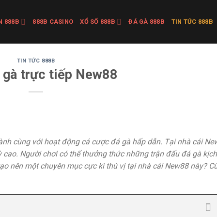
N 888B
888B CASINO
XỔ SỐ 888B
ĐÁ GÀ 888B
TIN TỨC 888B
TIN TỨC 888B
gà trực tiếp New88
ành cùng với hoạt động cá cược đá gà hấp dẫn. Tại nhà cái Ne
ỳ cao. Người chơi có thể thưởng thức những trận đấu đá gà kịch
tạo nên một chuyên mục cực kì thú vị tại nhà cái New88 này? C