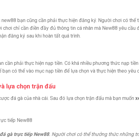
 new88 bạn cũng cần phải thực hiện đăng ký. Người chơi có thể 
i chơi chỉ cần điền đầy đủ thông tin cá nhân mà New88 yêu cầu 
ận đăng ký sau khi hoàn tất quá trình.
 cần phải thực hiện nạp tiền. Có khá nhiều phương thức nạp tiền 
 bạn có thể vào mục nạp tiền để lựa chọn và thực hiện theo yêu 
à lựa chọn trận đấu
 cược đá gà của nhà cái. Sau đó lựa chọn trận đấu mà bạn muốn
x
đá gà trực tiếp New88
. Người chơi có thể thưởng thức những t