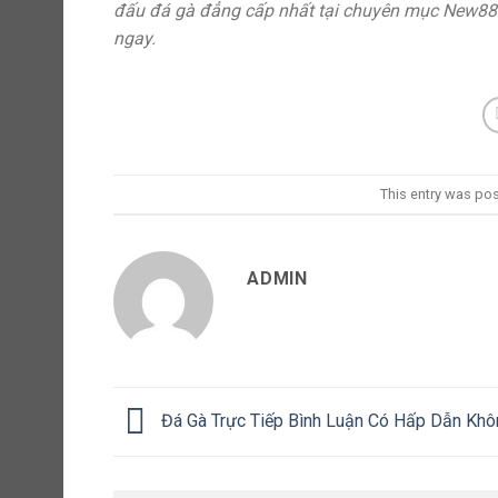
đấu đá gà đẳng cấp nhất tại chuyên mục New88
ngay.
This entry was po
ADMIN
Đá Gà Trực Tiếp Bình Luận Có Hấp Dẫn Khô