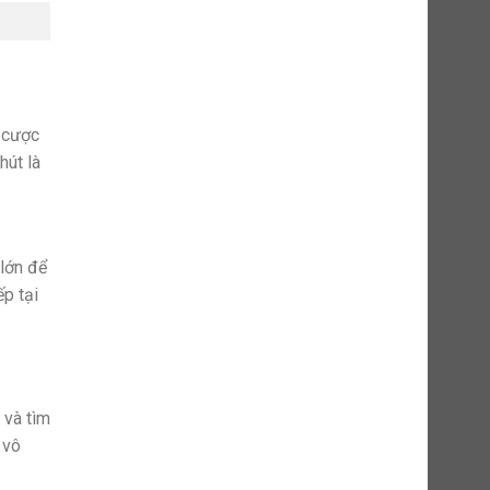
h cược
hút là
 lớn để
ếp tại
 và tìm
 vô