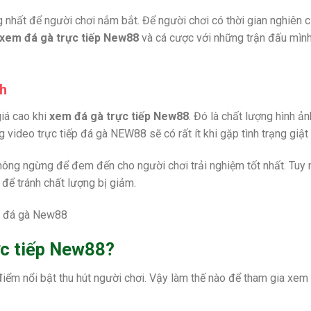
nhất để người chơi nắm bắt. Để người chơi có thời gian nghiên 
xem đá gà trực tiếp New88
và cá cược với những trận đấu mìn
nh
iá cao khi
xem đá gà trực tiếp New88
. Đó là chất lượng hình ản
 video trực tiếp đá gà NEW88 sẽ có rất ít khi gặp tình trạng giật 
ng ngừng để đem đến cho người chơi trải nghiệm tốt nhất. Tuy 
 để tránh chất lượng bị giảm.
ực tiếp New88?
iểm nổi bật thu hút người chơi. Vậy làm thế nào để tham gia xem