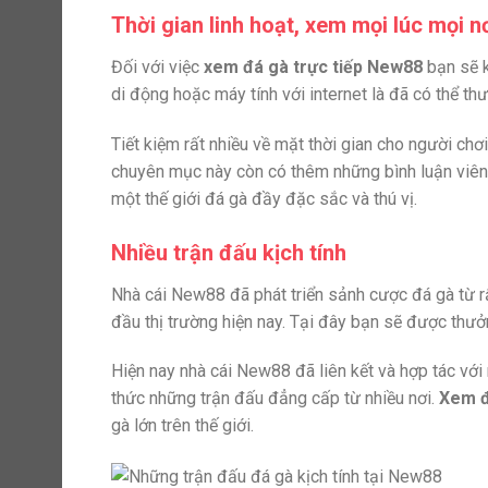
Thời gian linh hoạt, xem mọi lúc mọi n
Đối với việc
xem đá gà trực tiếp New88
bạn sẽ k
di động hoặc máy tính với internet là đã có thể th
Tiết kiệm rất nhiều về mặt thời gian cho người chơ
chuyên mục này còn có thêm những bình luận viên
một thế giới đá gà đầy đặc sắc và thú vị.
Nhiều trận đấu kịch tính
Nhà cái New88 đã phát triển sảnh cược đá gà từ rấ
đầu thị trường hiện nay. Tại đây bạn sẽ được thưở
Hiện nay nhà cái New88 đã liên kết và hợp tác với 
thức những trận đấu đẳng cấp từ nhiều nơi.
Xem đ
gà lớn trên thế giới.