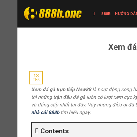
Skip
to
888B
HƯỚNG DẪ
content
Xem đá 
13
Th5
Xem đá gà trực tiếp New88
là hoạt động song h
thì những trận đấu đá gà luôn có lượt xem cực k
và đẳng cấp nhất tại đây. Vậy những điều gì đã 
nhà cái 888b
tìm hiểu ngay.
Contents