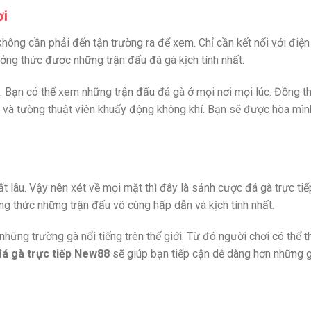
ơi
hông cần phải đến tận trường ra để xem. Chỉ cần kết nối với điện
ưởng thức được những trận đấu đá gà kịch tính nhất.
i. Bạn có thể xem những trận đấu đá gà ở mọi nơi mọi lúc. Đồng t
 và tường thuật viên khuấy động không khí. Bạn sẽ được hòa mìn
t lâu. Vậy nên xét về mọi mặt thì đây là sảnh cược đá gà trực ti
ng thức những trận đấu vô cùng hấp dẫn và kịch tính nhất.
những trường gà nổi tiếng trên thế giới. Từ đó người chơi có thể 
á gà trực tiếp New88
sẽ giúp bạn tiếp cận dễ dàng hơn những g