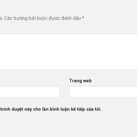
i.
Các trường bắt buộc được đánh dấu
*
*
Trang web
trình duyệt này cho lần bình luận kế tiếp của tôi.