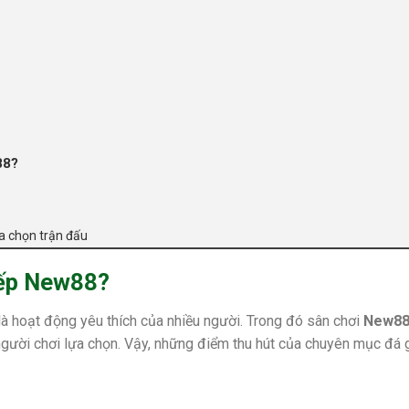
w88?
a chọn trận đấu
tiếp New88?
 là hoạt động yêu thích của nhiều người. Trong đó sân chơi
New8
gười chơi lựa chọn. Vậy, những điểm thu hút của chuyên mục đá 